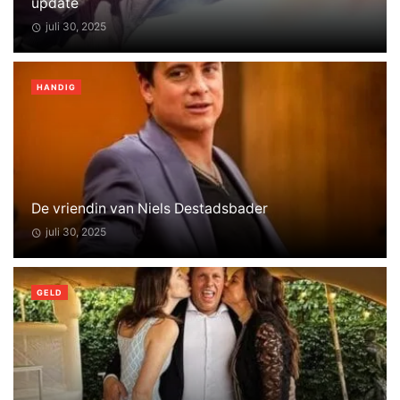
update
juli 30, 2025
HANDIG
De vriendin van Niels Destadsbader
juli 30, 2025
GELD