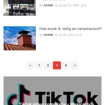
By
ADMIN
januari 15, 2020
0
Hoe stook ik veilig en verantwoord?
By
ADMIN
juli 24, 2019
0
Posts
1
2
3
4
navigation
Tiktok video compilatie – Musical.ly