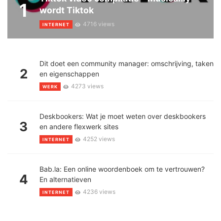
1
wordt Tiktok
4716 views
INTERNET
Dit doet een community manager: omschrijving, taken
2
en eigenschappen
4273 views
WERK
Deskbookers: Wat je moet weten over deskbookers
3
en andere flexwerk sites
4252 views
INTERNET
Bab.la: Een online woordenboek om te vertrouwen?
4
En alternatieven
4236 views
INTERNET