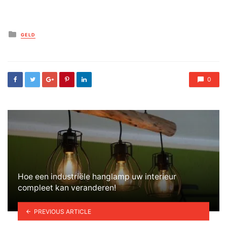
Posted
GELD
in
0
Hoe een industriële hanglamp uw interieur
compleet kan veranderen!
PREVIOUS ARTICLE