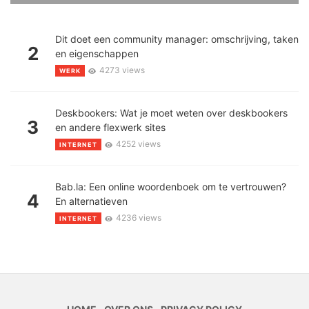
Dit doet een community manager: omschrijving, taken
2
en eigenschappen
4273 views
WERK
Deskbookers: Wat je moet weten over deskbookers
3
en andere flexwerk sites
4252 views
INTERNET
Bab.la: Een online woordenboek om te vertrouwen?
4
En alternatieven
4236 views
INTERNET