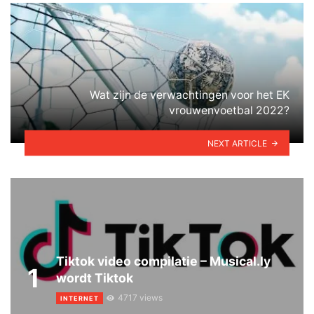
Wat zijn de verwachtingen voor het EK
vrouwenvoetbal 2022?
NEXT ARTICLE
Tiktok video compilatie – Musical.ly
1
wordt Tiktok
4717 views
INTERNET