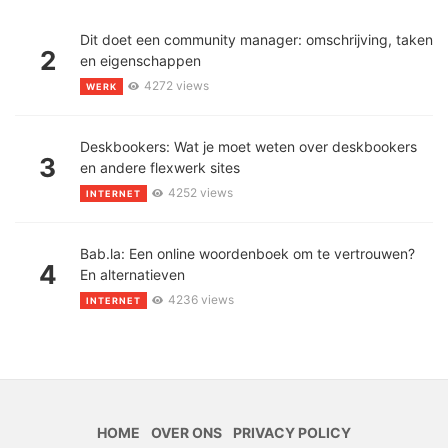
Dit doet een community manager: omschrijving, taken
2
en eigenschappen
4272 views
WERK
Deskbookers: Wat je moet weten over deskbookers
3
en andere flexwerk sites
4252 views
INTERNET
Bab.la: Een online woordenboek om te vertrouwen?
4
En alternatieven
4236 views
INTERNET
HOME
OVER ONS
PRIVACY POLICY