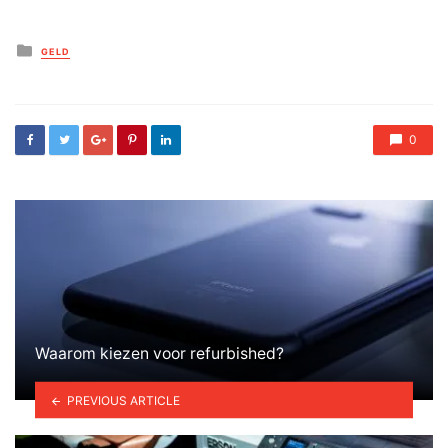
Posted
GELD
in
0
Waarom kiezen voor refurbished?
PREVIOUS ARTICLE