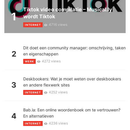
Tiktok video compilatie – Musical.ly
1
wordt Tiktok
4716 views
INTERNET
Dit doet een community manager: omschrijving, taken
2
en eigenschappen
4272 views
WERK
Deskbookers: Wat je moet weten over deskbookers
3
en andere flexwerk sites
4252 views
INTERNET
Bab.la: Een online woordenboek om te vertrouwen?
4
En alternatieven
4236 views
INTERNET